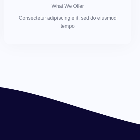
What We Offer
Consectetur adipiscing elit, sed do eiusmod
tempo