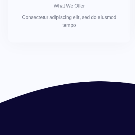
What We Offer
Consectetur adipiscing elit, sed do eiusmod
tempo